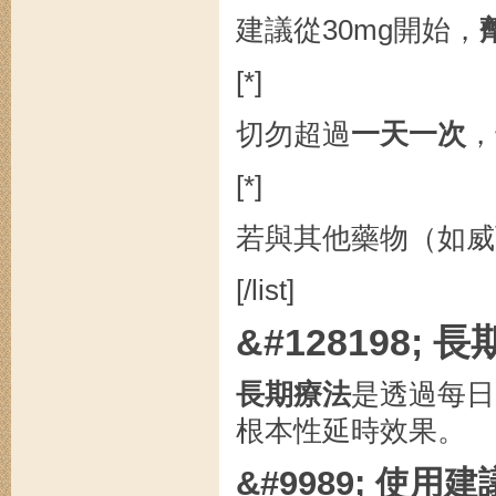
建議從30mg開始，
[*]
切勿超過
一天一次
，
[*]
若與其他藥物（如威
[/list]
&#128198
長期療法
是透過每日
根本性延時效果。
&#9989; 使用建