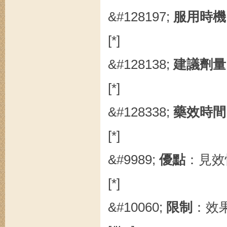
&#128197;
服用時機
[*]
&#128138;
建議劑量
[*]
&#128338;
藥效時間
[*]
&#9989;
優點
：見效
[*]
&#10060;
限制
：效