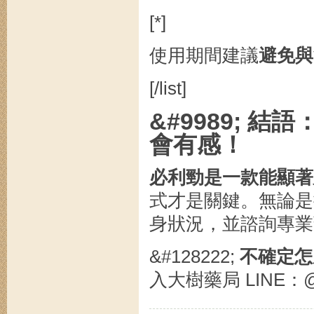
[*]
使用期間建議
避免與
[/list]
&#9989; 
會有感！
必利勁是一款能顯著
式才是關鍵。無論是
身狀況，並諮詢專業
&#128222;
不確定怎
入大樹藥局 LINE