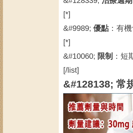
&#128339;
治療週期
[*]
&#9989;
優點
：有機
[*]
&#10060;
限制
：短
[/list]
&#128138;