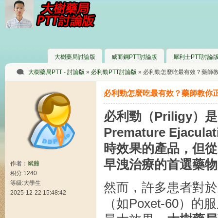
大樹藥局討論版
威而鋼PTT討論版
犀利士PTT討論
大樹藥局PTT - 討論版
»
必利勁PTT討論版
» 必利勁怎麼吃最有效？藥師教
必利勁怎麼吃最有效？藥師教你正
必利勁（Prilig
Premature Ej
時效果的產品，但從
早洩治療的首選藥物
作者：
斌爺
积分:1240
等级:大學生
然而，許多患者對於
2025-12-22 15:48:42
（如Poxet-60