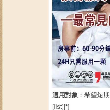
適用對象
：希望短期
[list][*]