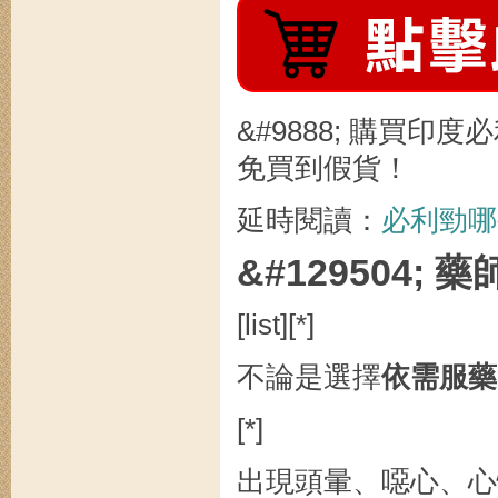
&#9888; 購買
免買到假貨！
延時閱讀：
必利勁哪
&#129504; 
[list][*]
不論是選擇
依需服藥
[*]
出現頭暈、噁心、心