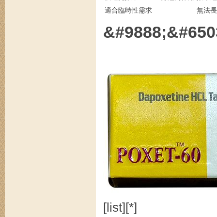
適合臨時性需求
無法長
&#9888;&#6
[list][*]