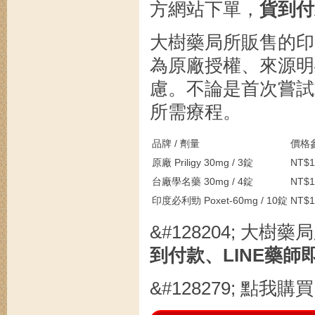
方網站下單，
貨到付
大樹藥局所販售的
為原廠授權、來源明
慮。不論是首次嘗試
所需療程。
品牌 / 劑量
價格
原廠 Priligy 30mg / 3錠
NT$1
台廠學名藥 30mg / 4錠
NT$1
印度必利勁 Poxet-60mg / 10錠
NT$1
&#128204; 大樹藥
到付款、LINE藥師
&#128279; 點我購