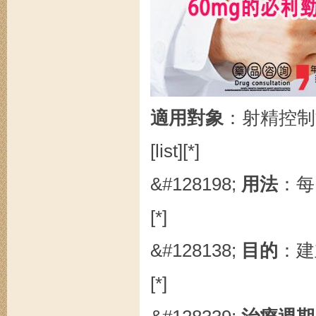
適用對象
：射精控制
[list][*]
&#128198;
用法
：每
[*]
&#128138;
目的
：建
[*]