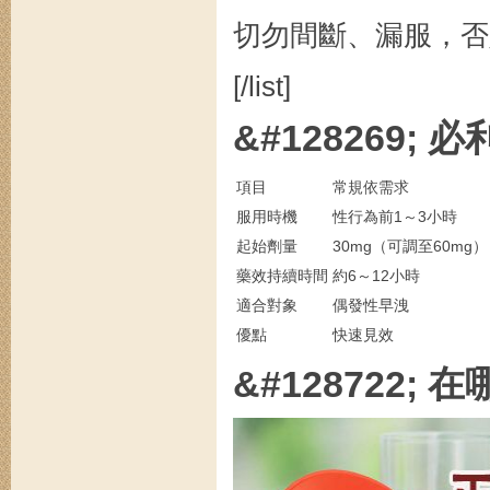
切勿間斷、漏服，否
[/list]
&#128269
項目
常規依需求
服用時機
性行為前1～3小時
起始劑量
30mg（可調至60mg）
藥效持續時間
約6～12小時
適合對象
偶發性早洩
優點
快速見效
&#128722