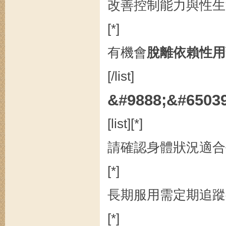
改善控制能力與性生
[*]
有機會
脫離依賴性用
[/list]
&#9888;&#650
[list][*]
請確認身體狀況適合
[*]
長期服用需定期追蹤
[*]