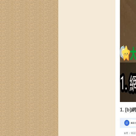
1. [b