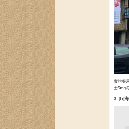
實體藥
士5m
3. [b