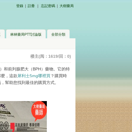
登錄
|
註冊
|
忘記密碼
|
大樹藥局
版
林林藥局PTT討論版
全部分類
楼主(阅：1619/回：0)
ED）和前列腺肥大（BPH）藥物。它的特
那麼，這款
犀利士5mg哪裡買
？購買時
議，幫助您找到最佳的購買方式。