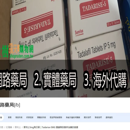
]網路藥局
[/b]