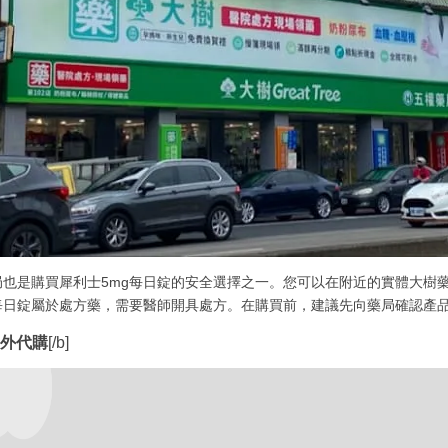
局也是購買犀利士5mg每日錠的安全選擇之一。您可以在附近的實體大樹
g每日錠屬於處方藥，需要醫師開具處方。在購買前，建議先向藥局確認產
]海外代購
[/b]