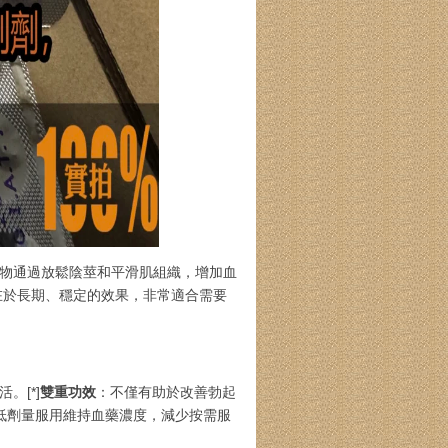
物通過放鬆陰莖和平滑肌組織，增加血
在於長期、穩定的效果，非常適合需要
。[*]
雙重功效
：不僅有助於改善勃起
低劑量服用維持血藥濃度，減少按需服