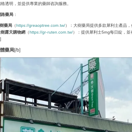
價格透明，並提供專業的藥師咨詢服務。
網路藥局
：
樹藥局
（
https://greaoptree.com.tw/
）：大樹藥局提供多款犀利士產品，
大樹露天購物網
（
https://gr-ruten.com.tw/
）：提供犀利士5mg每日錠，
]
]實體藥局
[/b]