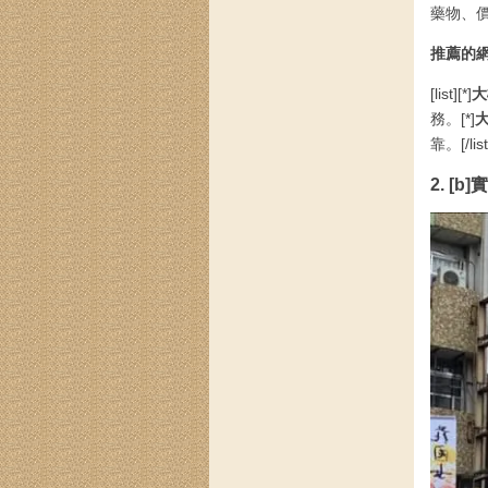
藥物、
推薦的
[list][*]
大
務。[*]
靠。[/list
2. [b