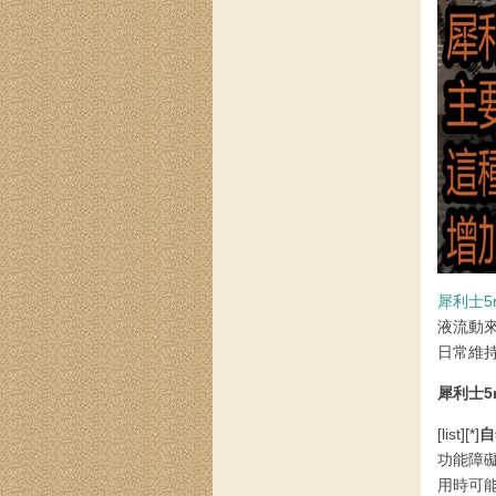
犀利士5
液流動
日常維
犀利士5
[list][*]
自
功能障礙
用時可能產