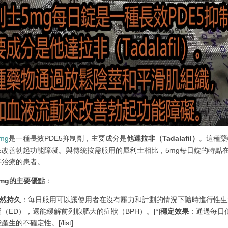
mg
是一種長效PDE5抑制劑，主要成分是
他達拉非（Tadalafil）
。這種藥
來改善勃起功能障礙。與傳統按需服用的犀利士相比，5mg每日錠的特點
持治療的患者。
mg的主要優點
：
然持久
：每日服用可以讓使用者在沒有壓力和計劃的情況下隨時進行性生活
（ED），還能緩解前列腺肥大的症狀（BPH）。[*]
穩定效果
：通過每日
生的不確定性。[/list]