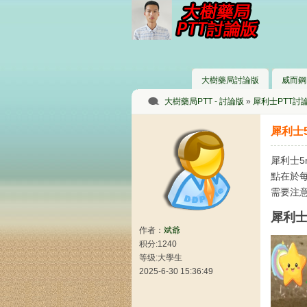
大樹藥局討論版
威而鋼
大樹藥局PTT - 討論版
»
犀利士PTT討
犀利士
犀利士5
點在於
需要注
犀利士
作者：
斌爺
积分:1240
等级:大學生
2025-6-30 15:36:49