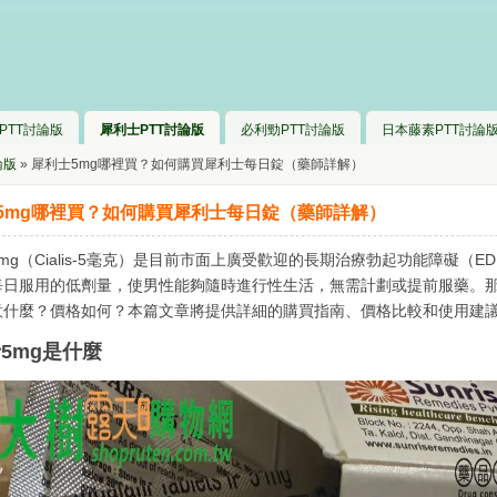
PTT討論版
犀利士PTT討論版
必利勁PTT討論版
日本藤素PTT討論
論版
» 犀利士5mg哪裡買？如何購買犀利士每日錠（藥師詳解）
5mg哪裡買？如何購買犀利士每日錠（藥師詳解）
mg（Cialis-5毫克）是目前市面上廣受歡迎的長期治療勃起功能障礙（
每日服用的低劑量，使男性能夠隨時進行性生活，無需計劃或提前服藥。
意什麼？價格如何？本篇文章將提供詳細的購買指南、價格比較和使用建
5mg是什麼