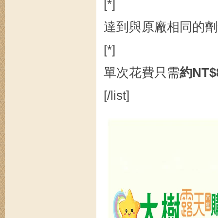
[*]
達到與原廠相同的劑
[*]
單次花費只需
約NT$
[/list]