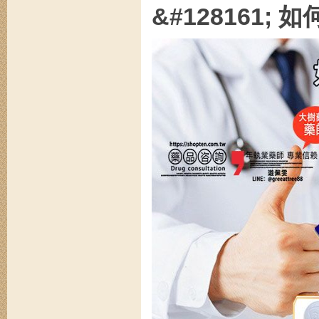
&#128161;