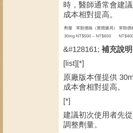
時，醫師通常會建
成本相對提高。
劑量
單顆價格（實體藥局）
單顆價
30mg
NT$500 – NT$650
NT$400
&#128161;
補充說明
[list][*]
原廠版本僅提供 30
成本會相對提高。
[*]
建議初次使用者先從 
調整劑量。