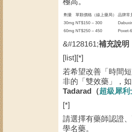
極高。
劑量
單顆價格（線上藥局）
品牌常
30mg
NT$150 – 300
Dabux
60mg
NT$250 – 450
Poxe
&#128161;
補充說明
[list][*]
若希望改善「時間短
非的「雙效藥」，如
Tadarad（
超級犀利
[*]
請選擇有藥師認證、
學名藥。