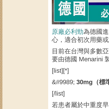
原廠必利勁
為德國進
心，適合初次用藥或
目前在台灣與多數亞
要由德國 Menari
[list][*]
&#9989;
30mg（
[/list]
若患者屬於中重度早洩