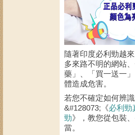
隨著印度必利勁越來
多來路不明的網站、
藥」、「買一送一」
體造成危害。
若您不確定如何辨識
&#128073;《
必利勁
勁
》，教您從包裝、
當。