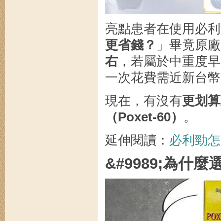
亮點患者在使用必利
更省錢？
」畢竟原廠
右
，若屬於中重度早
一次花費需近新台幣
現在，有沒有
更划算
（Poxet-60）
。
延伸閱讀：
必利勁怎
&#9989;為