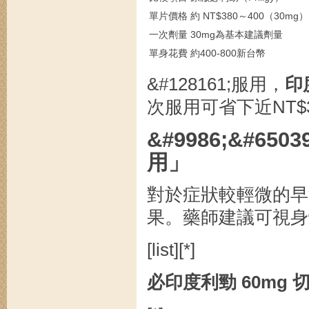
單片價格
約 NT$380～400（30mg）
一次劑量
30mg為基本建議劑量
單身花費
約400-800新台幣
&#128161;服用，
印
次服用可省下近NT$3
&#9986;&#
用」
對於症狀較輕微的早
果。藥師建議可視身
[list][*]
必印度利勁 60mg 