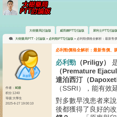
大樹藥局討論版
威而鋼PTT討論版
犀利士PTT討論
大樹藥局PTT - 討論版
»
必利勁PTT討論版
» 必利勁價格全解析：最新售價
必利勁價格全解析：最新售價、購
必利勁
（Priligy）
是
（Premature Ejac
達泊西汀（Dapoxet
（SSRI），能有
作者：
斌爺
积分:1240
等级:大學生
對多數早洩患者來說
2025-6-27 19:00:10
後都獲得了良好的改