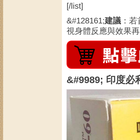
[/list]
&#128161;
建議
：若
視身體反應與效果再升
&#9989; 印度必