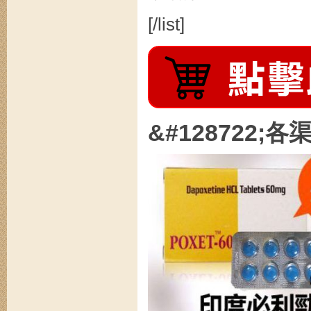
[/list]
&#128722