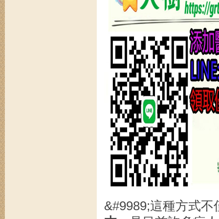
&#9989;這種方