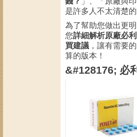
錢？
」、「原廠與印
是許多人不太清楚的
為了幫助您做出更明
您
詳細解析原廠必利
買建議
，讓有需要的
算的版本！
&#128176;