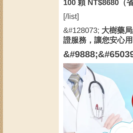
100 顆 NT$8680（
[/list]
&#128073;
大樹藥局
證服務，讓您安心用
&#9888;&#6