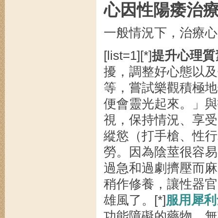
心因性陽痿治
一般情況下，治療心
[list=1][*]
提升心理質
擾，調整好心態以及
等，嘗試樂觀積極地
便會靈光起來。」與
視，保持情況、享受的
縱慾（打手槍、性行
勞。因為陰莖很容易
過急和過劇擠壓而麻
稍作修養，讓性器官
雄風了。[*]
服用犀利
功能障礙的藥物。無