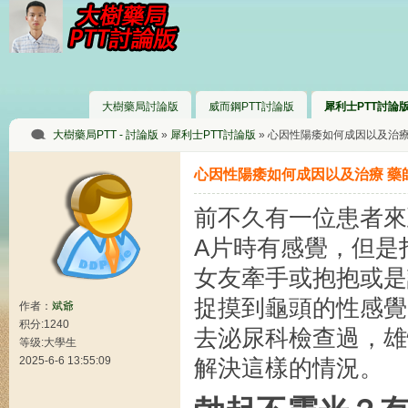
大樹藥局討論版
威而鋼PTT討論版
犀利士PTT討論
大樹藥局PTT - 討論版
»
犀利士PTT討論版
» 心因性陽痿如何成因以及治療 
心因性陽痿如何成因以及治療 藥師
前不久有一位患者來
A片時有感覺，但是
女友牽手或抱抱或是
捉摸到龜頭的性感覺
作者：
斌爺
积分:1240
去泌尿科檢查過，雄
等级:大學生
2025-6-6 13:55:09
解決這樣的情況。